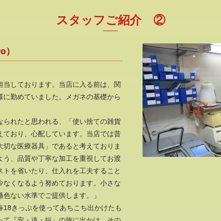
スタッフご紹介 ②
ro）
担当しております。当店に入る前は、関
様に勤めていました。メガネの基礎から
なられたと思われる、「使い捨ての雑貨
えており、心配しています。当店では昔
大切な医療器具」であると考えておりま
よう、品質や丁寧な加工を重視してお渡
ストを省いたり、仕入れを工夫すること
少なくなるよう努めております。小さな
遜色ない水準でご提供します。」
春18きっぷを使ってあちこち出かけたも
使って『安・遠・短』の旅に出かけ、その