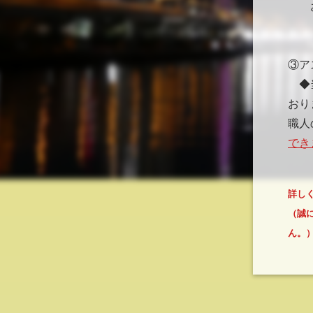
お得
（※
③ア
◆当
おり
職人
でき
詳し
（誠
ん。