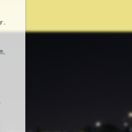
す。
売。
。