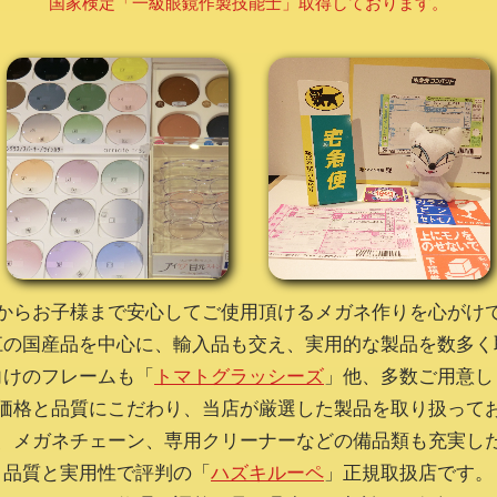
国家検定「一級眼鏡作製技能士」取得しております。
からお子様まで安心してご使用頂けるメガネ作りを心がけ
江の国産品を中心に、輸入品も交え、実用的な製品を数多く
向けのフレームも「
トマトグラッシーズ
」他、多数ご用意し
価格と品質にこだわり、当店が厳選した製品を取り扱って
、メガネチェーン、専用クリーナーなどの備品類も充実し
品質と実用性で評判の「
ハズキルーペ
」正規取扱店です。