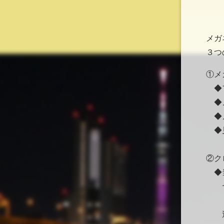
メガ
３つ
①メ
◆フ
◆メ
◆メ
◆
②ク
◆当
ヤマ
送り