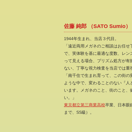
佐藤 純郎 （SATO Sumio）
1944年生まれ、当店３代目。
「遠近両用メガネのご相談はお任せ
で、実体験を基に最適な度数、レン
って見える場合、プリズム処方が有
ない、丁寧な視力検査を当店では重
「南千住で生まれ育って、この街の
ような中で、変わることのない『人
います。メガネのこと、街のこと、
い。」
東京都立第三商業高校
卒業、日本眼鏡
まで、SS級）。