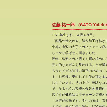
佐藤 祐一郎 （SATO Yuichi
1975年生まれ、当店４代目。
「商品の仕入れや、製作加工は私が
東地方有数の大手メガネチェーン店
しっかり学ばせて頂きました。
近年、格安メガネ店でお買い求めに
品」的なメガネを見かけることが増
も今もメガネは視力矯正のための「
す。お客様に安心してお使い頂ける
ししています。その上で、無駄なコ
で、なるべくお客様の金銭的負担が
店ですが価格は大手チェーン店様と
「旅行が趣味です。学生の頃は、青
のです。最近は年に数回、LCCを