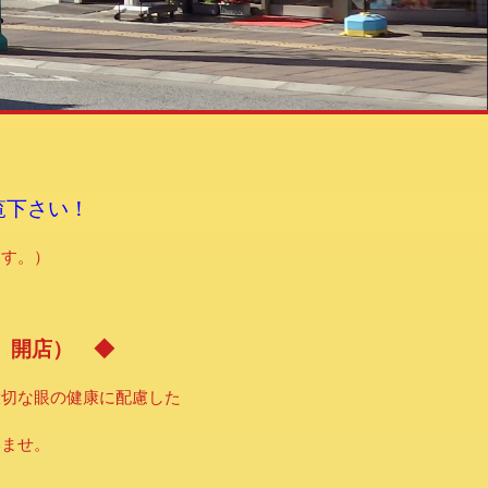
覧下さい！
ます。）
日 開店） ◆
大切な眼の健康に配慮した
いませ。